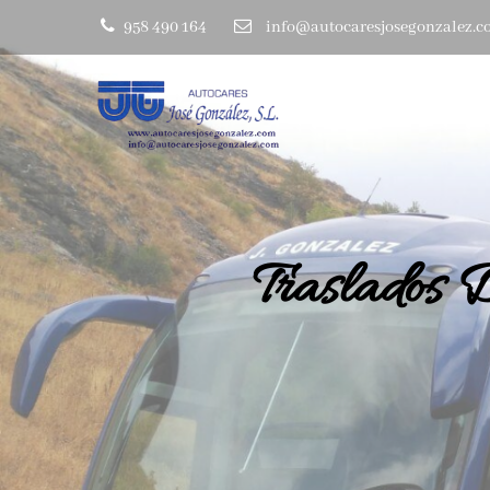
958 490 164
info@autocaresjosegonzalez.
Traslados