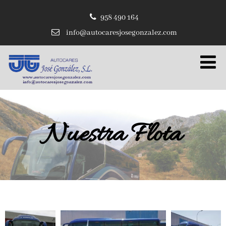
958 490 164
info@autocaresjosegonzalez.com
Nuestra Flota