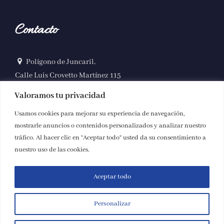
Contacto
Polígono de Juncaril,
Calle Luis Crovetto Martínez 115
18220, Albolote (Granada)
Valoramos tu privacidad
958 490 164
Usamos cookies para mejorar su experiencia de navegación,
mostrarle anuncios o contenidos personalizados y analizar nuestro
info@autocaresjosegonzalez.com
tráfico. Al hacer clic en “Aceptar todo” usted da su consentimiento a
nuestro uso de las cookies.
Aceptar todo
© Copyright 2025 | Autocares José González |
Aviso legal y
Privacidad
|
Accesibilidad
Personalizar
Diseñado por
Citiservi Media