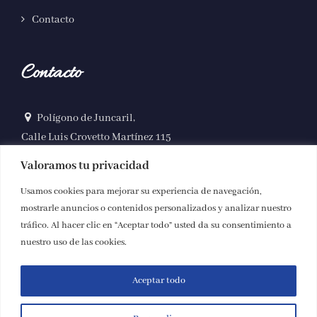
Contacto
Contacto
Polígono de Juncaril,
Calle Luis Crovetto Martínez 115
18220, Albolote (Granada)
Valoramos tu privacidad
958 490 164
Usamos cookies para mejorar su experiencia de navegación,
mostrarle anuncios o contenidos personalizados y analizar nuestro
info@autocaresjosegonzalez.com
tráfico. Al hacer clic en “Aceptar todo” usted da su consentimiento a
nuestro uso de las cookies.
Aceptar todo
© Copyright 2025 | Autocares José González |
Aviso legal y
Privacidad
|
Accesibilidad