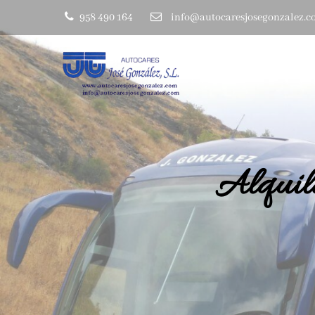
958 490 164
info@autocaresjosegonzalez.
Alquil