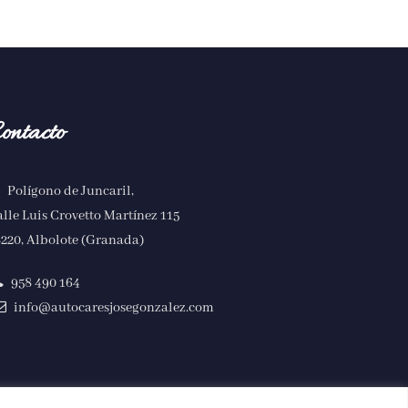
ontacto
Polígono de Juncaril,
lle Luis Crovetto Martínez 115
220, Albolote (Granada)
958 490 164
info@autocaresjosegonzalez.com