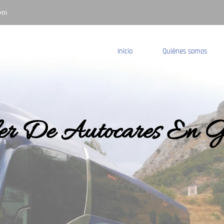
com
Inicio
Quiénes somos
er De Autocares En 